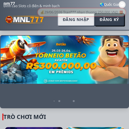
nm77
🌏
Quốc Gia
Đỉnh cao Slots cổ điển & minh bạch
ĐĂNG NHẬP
ĐĂNG KÝ
TRÒ CHƠI MỚI