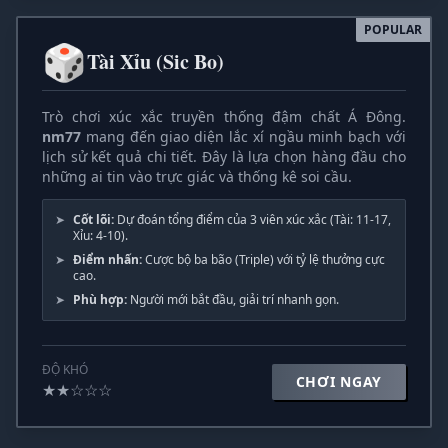
POPULAR
🎲
Tài Xỉu (Sic Bo)
Trò chơi xúc xắc truyền thống đậm chất Á Đông.
nm77
mang đến giao diện lắc xí ngầu minh bạch với
lịch sử kết quả chi tiết. Đây là lựa chọn hàng đầu cho
những ai tin vào trực giác và thống kê soi cầu.
➤
Cốt lõi:
Dự đoán tổng điểm của 3 viên xúc xắc (Tài: 11-17,
Xỉu: 4-10).
➤
Điểm nhấn:
Cược bộ ba bão (Triple) với tỷ lệ thưởng cực
cao.
➤
Phù hợp:
Người mới bắt đầu, giải trí nhanh gọn.
ĐỘ KHÓ
CHƠI NGAY
★★☆☆☆