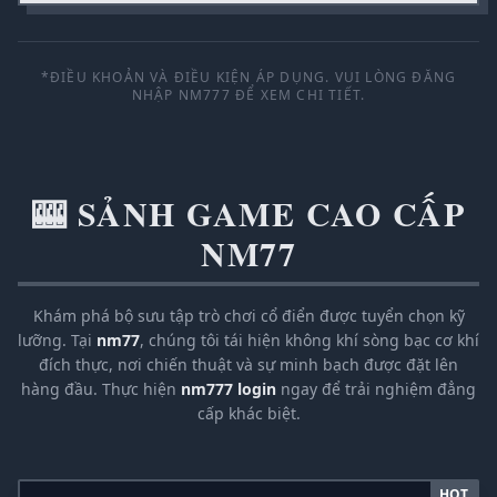
*ĐIỀU KHOẢN VÀ ĐIỀU KIỆN ÁP DỤNG. VUI LÒNG ĐĂNG
NHẬP NM777 ĐỂ XEM CHI TIẾT.
🎰 SẢNH GAME CAO CẤP
NM77
Khám phá bộ sưu tập trò chơi cổ điển được tuyển chọn kỹ
lưỡng. Tại
nm77
, chúng tôi tái hiện không khí sòng bạc cơ khí
đích thực, nơi chiến thuật và sự minh bạch được đặt lên
hàng đầu. Thực hiện
nm777 login
ngay để trải nghiệm đẳng
cấp khác biệt.
HOT