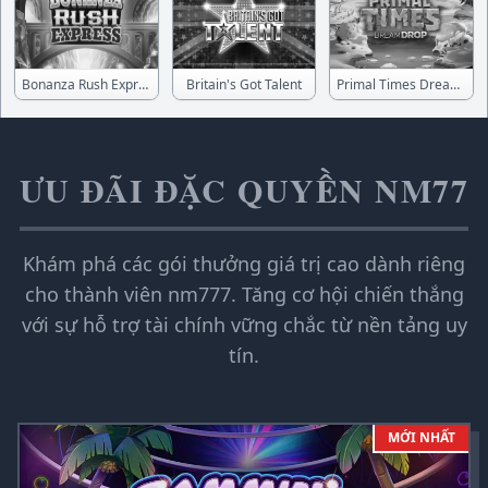
Bonanza Rush Express
Britain's Got Talent
Primal Times Dream Drop
ƯU ĐÃI ĐẶC QUYỀN NM77
Khám phá các gói thưởng giá trị cao dành riêng
cho thành viên nm777. Tăng cơ hội chiến thắng
với sự hỗ trợ tài chính vững chắc từ nền tảng uy
tín.
MỚI NHẤT