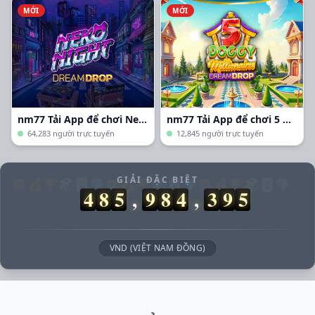
MỚI
MỚI
nm77 Tải App để chơi Neko Night Dream Drop
nm77 Tải App để chơi 5 Doggy Millionaires Dream Drop
64,283 người trực tuyến
12,845 người trực tuyến
29/06/2026 Tr*** rut tien thanh cong 3,250,000 VND 🏦
GIẢI ĐẶC BIỆT
🎰
💰
🏆
🎲
🃏
💎
🎰
💰
🏆
🎲
🃏
💎
🎰
💰
🏆
🎲
🃏
💎
29/06/2026 Tra*** thang lon 10,100,000 VND 💰
4
8
5
,
9
5
9
,
0
0
7
29/06/2026 Tran*** nhan thuong 250,000 VND 🎁
29/06/2026 Ng*** nhan hoan tra 250,000 VND 🔄
29/06/2026 Ngu*** no hu 79,500,000 VND 💥
VND (VIỆT NAM ĐỒNG)
29/06/2026 TranL*** nhan hoan tra 550,000 VND 💵
29/06/2026 TranLy*** thang lon 3,800,000 VND 🔥
29/06/2026 TranP*** nhan thuong 400,000 VND ✨
29/06/2026 TranD*** no hu 10,000,000 VND 🚀