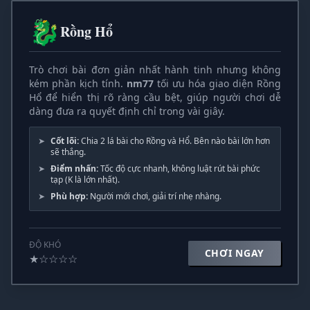
🐉
Rồng Hổ
Trò chơi bài đơn giản nhất hành tinh nhưng không
kém phần kịch tính.
nm77
tối ưu hóa giao diện Rồng
Hổ để hiển thị rõ ràng cầu bệt, giúp người chơi dễ
dàng đưa ra quyết định chỉ trong vài giây.
➤
Cốt lõi:
Chia 2 lá bài cho Rồng và Hổ. Bên nào bài lớn hơn
sẽ thắng.
➤
Điểm nhấn:
Tốc độ cực nhanh, không luật rút bài phức
tạp (K là lớn nhất).
➤
Phù hợp:
Người mới chơi, giải trí nhẹ nhàng.
ĐỘ KHÓ
CHƠI NGAY
★☆☆☆☆