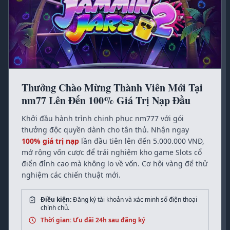
Thưởng Chào Mừng Thành Viên Mới Tại
nm77 Lên Đến 100% Giá Trị Nạp Đầu
Khởi đầu hành trình chinh phục nm777 với gói
thưởng độc quyền dành cho tân thủ. Nhận ngay
100% giá trị nạp
lần đầu tiên lên đến 5.000.000 VNĐ,
mở rộng vốn cược để trải nghiệm kho game Slots cổ
điển đỉnh cao mà không lo về vốn. Cơ hội vàng để thử
nghiệm các chiến thuật mới.
Điều kiện:
Đăng ký tài khoản và xác minh số điện thoại
chính chủ.
Thời gian: Ưu đãi 24h sau đăng ký