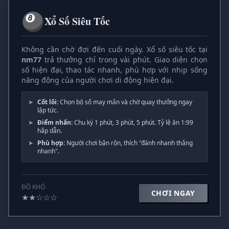
🎱
Xổ Số Siêu Tốc
Không cần chờ đợi đến cuối ngày. Xổ số siêu tốc tại
nm77
trả thưởng chỉ trong vài phút. Giao diện chọn
số hiện đại, thao tác nhanh, phù hợp với nhịp sống
năng động của người chơi di động hiện đại.
➤
Cốt lõi:
Chọn bộ số may mắn và chờ quay thưởng ngay
lập tức.
➤
Điểm nhấn:
Chu kỳ 1 phút, 3 phút, 5 phút. Tỷ lệ ăn 1:99
hấp dẫn.
➤
Phù hợp:
Người chơi bận rộn, thích "đánh nhanh thắng
nhanh".
ĐỘ KHÓ
CHƠI NGAY
★★☆☆☆