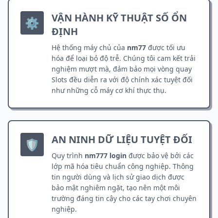
29/06/2026 TranC*** nhan hoan tra 550,000 VND 💵
VẬN HÀNH KỸ THUẬT SỐ ỔN
⚙️
29/06/2026 TranTru*** rut tien thanh cong 7,800,000 VND 
ĐỊNH
29/06/2026 TranNg*** nhan hoan tra 350,000 VND 💵
29/06/2026 NguyenD*** rut tien thanh cong 9,000,000 V
Hệ thống máy chủ của
nm77
được tối ưu
29/06/2026 TranLyA*** thang lon 14,800,000 VND 🔥
hóa để loại bỏ độ trễ. Chúng tôi cam kết trải
29/06/2026 NguyenDa*** thang lon 2,700,000 VND 🔥
nghiệm mượt mà, đảm bảo mọi vòng quay
29/06/2026 TranLuuM*** nhan thuong 900,000 VND 🎁
Slots đều diễn ra với độ chính xác tuyệt đối
29/06/2026 TranHo*** nhan thuong 850,000 VND 🎉
như những cỗ máy cơ khí thực thụ.
29/06/2026 TranDu*** rut tien thanh cong 700,000 VND 💸
29/06/2026 TranVu*** nhan hoan tra 350,000 VND 💵
29/06/2026 TranNgu*** no hu 15,000,000 VND 🚀
29/06/2026 TranDoAn*** no hu 55,000,000 VND 🎰
AN NINH DỮ LIỆU TUYỆT ĐỐI
🛡️
29/06/2026 TranDin*** rut tien thanh cong 2,700,000 VND 
Quy trình
nm777 login
được bảo vệ bởi các
29/06/2026 NguyenTo*** nhan thuong 200,000 VND 🎁
lớp mã hóa tiêu chuẩn công nghiệp. Thông
29/06/2026 TranHoA*** thang lon 12,800,000 VND 🔥
tin người dùng và lịch sử giao dịch được
29/06/2026 TranPhan*** rut tien thanh cong 2,850,000 VN
bảo mật nghiêm ngặt, tạo nên một môi
29/06/2026 TranNguy*** nhan hoan tra 450,000 VND 🎊
trường đáng tin cậy cho các tay chơi chuyên
29/06/2026 TranDoM*** nhan hoan tra 50,000 VND 🔄
nghiệp.