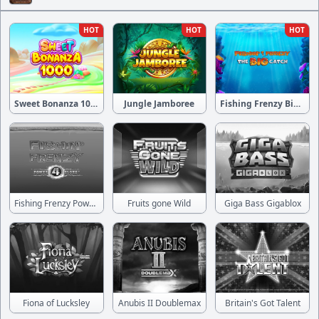
HOT
HOT
HOT
Sweet Bonanza 1000
Jungle Jamboree
Fishing Frenzy Big Catch
Fishing Frenzy Power 4 Slots
Fruits gone Wild
Giga Bass Gigablox
Fiona of Lucksley
Anubis II Doublemax
Britain's Got Talent